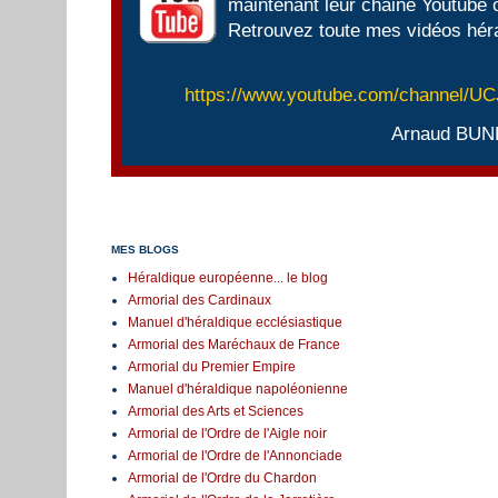
maintenant leur chaine Youtube of
Retrouvez toute mes vidéos héra
https://www.youtube.com/channel/
Arnaud BUN
MES BLOGS
Héraldique européenne... le blog
Armorial des Cardinaux
Manuel d'héraldique ecclésiastique
Armorial des Maréchaux de France
Armorial du Premier Empire
Manuel d'héraldique napoléonienne
Armorial des Arts et Sciences
Armorial de l'Ordre de l'Aigle noir
Armorial de l'Ordre de l'Annonciade
Armorial de l'Ordre du Chardon